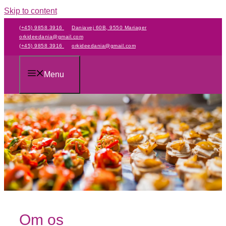
Skip to content
(+45) 9858 3916
Daniavej 60B, 9550 Mariager
orkideedania@gmail.com
(+45) 9858 3916
orkideedania@gmail.com
Menu
Om os