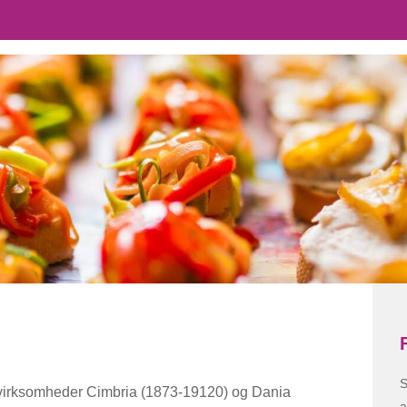
S
entvirksomheder Cimbria (1873-19120) og Dania
a