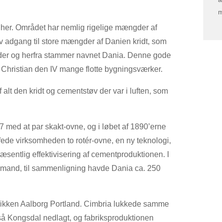
m
n her. Området har nemlig rigelige mængder af
av adgang til store mængder af Danien kridt, som
områder og herfra stammer navnet Dania. Denne gode
ng Christian den IV mange flotte bygningsværker.
f alt den kridt og cementstøv der var i luften, som
7 med at par skakt-ovne, og i løbet af 1890’erne
fede virksomheden to rotér-ovne, en ny teknologi,
æsentlig effektivisering af cementproduktionen. I
 mand, til sammenligning havde Dania ca. 250
brikken Aalborg Portland. Cimbria lukkede samme
gså Kongsdal nedlagt, og fabriksproduktionen