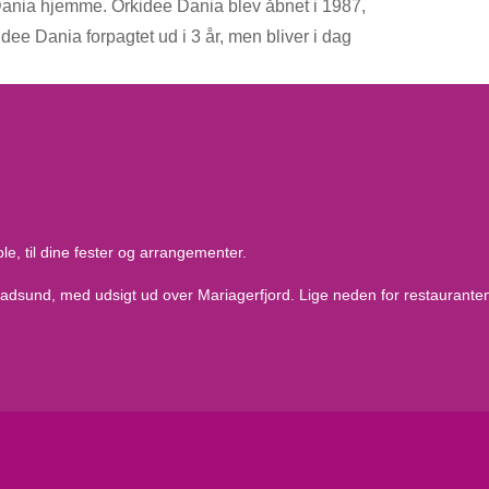
Dania hjemme. Orkidee Dania blev åbnet i 1987,
idee Dania forpagtet ud i 3 år, men bliver i dag
le, til dine fester og arrangementer.
sund, med udsigt ud over Mariagerfjord. Lige neden for restauranten lig