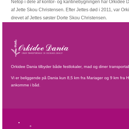
Netop i dele af kontor- og kantinebygningen har Orkidee 
af Jette Skou Christensen. Efter Jettes død i 2011, var Ork
drevet af Jettes søster Dorte Skou Christensen.
Orkidee Dania tilbyder både festlokaler, mad og diner transportab
Vi er beliggende på Dania kun 8,5 km fra Mariager og 9 km fra Had
ankomme i båd.