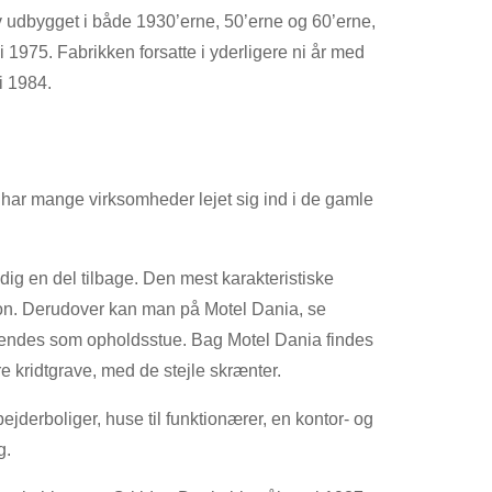
v udbygget i både 1930’erne, 50’erne og 60’erne,
 1975. Fabrikken forsatte i yderligere ni år med
i 1984.
 har mange virksomheder lejet sig ind i de gamle
dig en del tilbage. Den mest karakteristiske
on. Derudover kan man på Motel Dania, se
endes som opholdsstue. Bag Motel Dania findes
kridtgrave, med de stejle skrænter.
jderboliger, huse til funktionærer, en kontor- og
g.