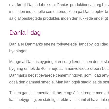
overført til Dania-fabrikken. Danias produktionsanlæg ble
indtil den industrielle cementproduktion på Dania ophørte i
salg af beslægtede produkter, inden den lukkede endeligt 
Dania i dag
​Dania er Danmarks eneste “privatejede” landsby, og i dag
bygninger.
Mange af Danias bygninger er i dag fjernet, men der er sta
bygning er nok de 40 m høje sammenvoksede siloer i bet
Danmarks bedst bevarede cement ringovn, som i dag anv
også den gammel smedje. Man kan også stadig se de store 
Til den gamle cementfabrik hører også fire længer med arbe
kantinebygning, en statelig direktørvilla samt et haveanlæ