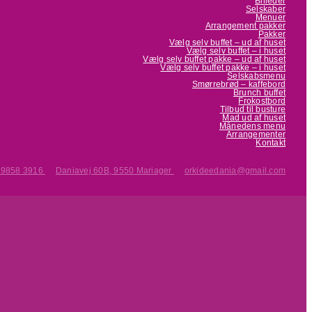
Billeder
Selskaber
Menuer
Arrangement pakker
Pakker
Vælg selv buffet – ud af huset
Vælg selv buffet – i huset
Vælg selv buffet pakke – ud af huset
Vælg selv buffet pakke – i huset
Selskabsmenu
Smørrebrød – kaffebord
Brunch buffet
Frokostbord
Tilbud til busture
Mad ud af huset
Månedens menu
Arrangementer
Kontakt
 9858 3916
Daniavej 60B, 9550 Mariager
orkideedania@gmail.com