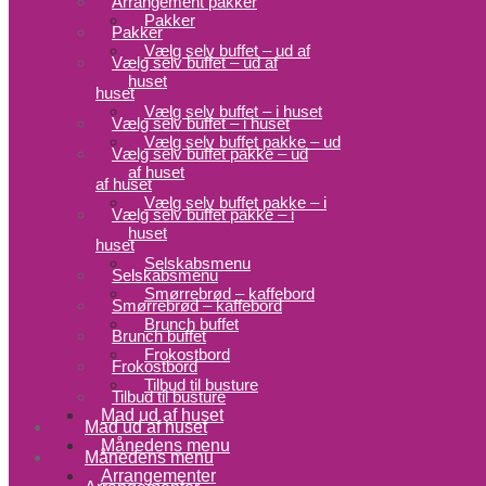
Arrangement pakker
Pakker
Pakker
Vælg selv buffet – ud af
Vælg selv buffet – ud af
huset
huset
Vælg selv buffet – i huset
Vælg selv buffet – i huset
Vælg selv buffet pakke – ud
Vælg selv buffet pakke – ud
af huset
af huset
Vælg selv buffet pakke – i
Vælg selv buffet pakke – i
huset
huset
Selskabsmenu
Selskabsmenu
Smørrebrød – kaffebord
Smørrebrød – kaffebord
Brunch buffet
Brunch buffet
Frokostbord
Frokostbord
Tilbud til busture
Tilbud til busture
Mad ud af huset
Mad ud af huset
Månedens menu
Månedens menu
Arrangementer