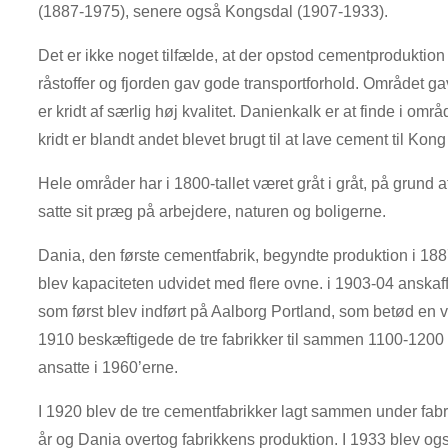
(1887-1975), senere også Kongsdal (1907-1933).
Det er ikke noget tilfælde, at der opstod cementproduktio
råstoffer og fjorden gav gode transportforhold. Området g
er kridt af særlig høj kvalitet. Danienkalk er at finde i 
kridt er blandt andet blevet brugt til at lave cement til Ko
Hele områder har i 1800-tallet været gråt i gråt, på grund a
satte sit præg på arbejdere, naturen og boligerne.
Dania, den første cementfabrik, begyndte produktion i 188
blev kapaciteten udvidet med flere ovne. i 1903-04 anskaf
som først blev indført på Aalborg Portland, som betød en v
1910 beskæftigede de tre fabrikker til sammen 1100-1200
ansatte i 1960’erne.
I 1920 blev de tre cementfabrikker lagt sammen under fa
år og Dania overtog fabrikkens produktion. I 1933 blev o