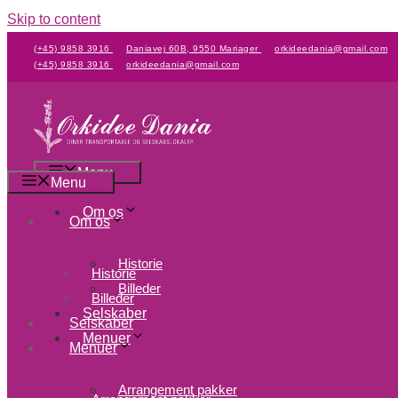
Skip to content
(+45) 9858 3916
Daniavej 60B, 9550 Mariager
orkideedania@gmail.com
(+45) 9858 3916
orkideedania@gmail.com
Menu
Menu
Om os
Om os
Historie
Historie
Billeder
Billeder
Selskaber
Selskaber
Menuer
Menuer
Arrangement pakker