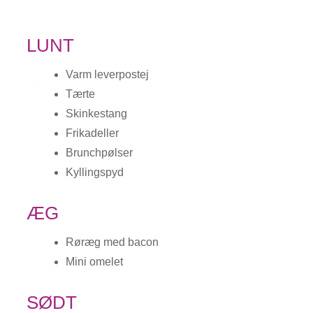
LUNT
Varm leverpostej
Tærte
Skinkestang
Frikadeller
Brunchpølser
Kyllingspyd
ÆG
Røræg med bacon
Mini omelet
SØDT