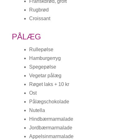
Franskbrød, groft
Rugbrød
Croissant
PÅLÆG
Rullepølse
Hamburgerryg
Spegepølse
Vegetar pålæg
Røget laks + 10 kr
Ost
Pålægschokolade
Nutella
Hindbærmarmalade
Jordbærmarmalade
Appelsinmarmalade