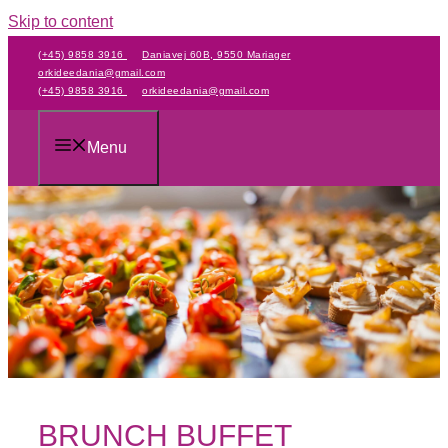
Skip to content
(+45) 9858 3916
Daniavej 60B, 9550 Mariager
orkideedania@gmail.com
(+45) 9858 3916
orkideedania@gmail.com
Menu
BRUNCH BUFFET